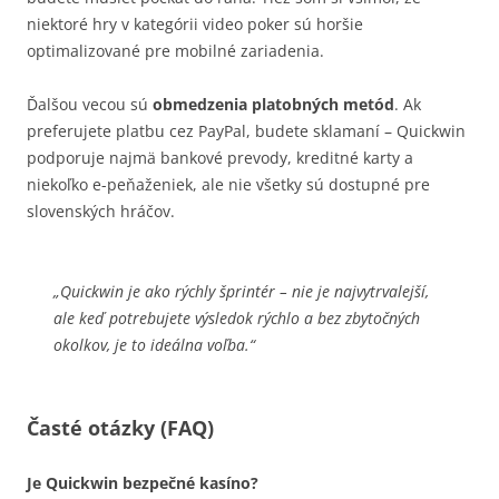
niektoré hry v kategórii video poker sú horšie
optimalizované pre mobilné zariadenia.
Ďalšou vecou sú
obmedzenia platobných metód
. Ak
preferujete platbu cez PayPal, budete sklamaní – Quickwin
podporuje najmä bankové prevody, kreditné karty a
niekoľko e-peňaženiek, ale nie všetky sú dostupné pre
slovenských hráčov.
„Quickwin je ako rýchly šprintér – nie je najvytrvalejší,
ale keď potrebujete výsledok rýchlo a bez zbytočných
okolkov, je to ideálna voľba.“
Časté otázky (FAQ)
Je Quickwin bezpečné kasíno?