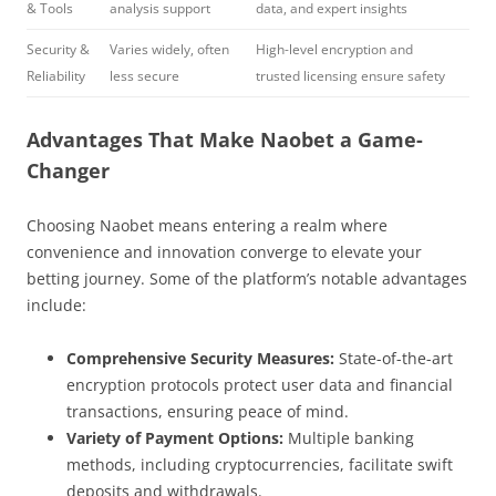
& Tools
analysis support
data, and expert insights
Security &
Varies widely, often
High-level encryption and
Reliability
less secure
trusted licensing ensure safety
Advantages That Make Naobet a Game-
Changer
Choosing Naobet means entering a realm where
convenience and innovation converge to elevate your
betting journey. Some of the platform’s notable advantages
include:
Comprehensive Security Measures:
State-of-the-art
encryption protocols protect user data and financial
transactions, ensuring peace of mind.
Variety of Payment Options:
Multiple banking
methods, including cryptocurrencies, facilitate swift
deposits and withdrawals.