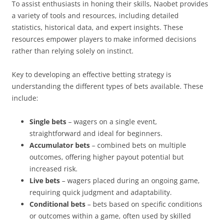
To assist enthusiasts in honing their skills, Naobet provides
a variety of tools and resources, including detailed
statistics, historical data, and expert insights. These
resources empower players to make informed decisions
rather than relying solely on instinct.
Key to developing an effective betting strategy is
understanding the different types of bets available. These
include:
Single bets
– wagers on a single event,
straightforward and ideal for beginners.
Accumulator bets
– combined bets on multiple
outcomes, offering higher payout potential but
increased risk.
Live bets
– wagers placed during an ongoing game,
requiring quick judgment and adaptability.
Conditional bets
– bets based on specific conditions
or outcomes within a game, often used by skilled