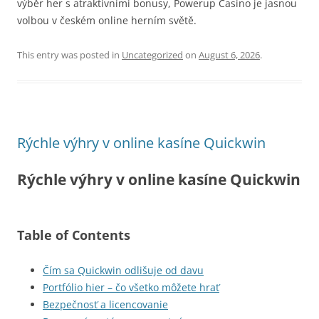
výběr her s atraktivními bonusy, Powerup Casino je jasnou
volbou v českém online herním světě.
This entry was posted in
Uncategorized
on
August 6, 2026
.
Rýchle výhry v online kasíne Quickwin
Rýchle výhry v online kasíne Quickwin
Table of Contents
Čím sa Quickwin odlišuje od davu
Portfólio hier – čo všetko môžete hrať
Bezpečnosť a licencovanie