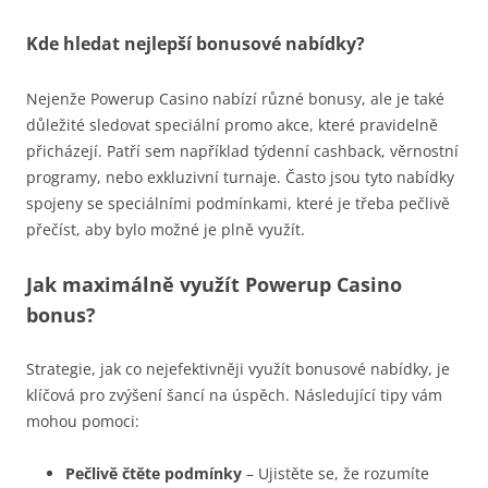
Kde hledat nejlepší bonusové nabídky?
Nejenže Powerup Casino nabízí různé bonusy, ale je také
důležité sledovat speciální promo akce, které pravidelně
přicházejí. Patří sem například týdenní cashback, věrnostní
programy, nebo exkluzivní turnaje. Často jsou tyto nabídky
spojeny se speciálními podmínkami, které je třeba pečlivě
přečíst, aby bylo možné je plně využít.
Jak maximálně využít Powerup Casino
bonus?
Strategie, jak co nejefektivněji využít bonusové nabídky, je
klíčová pro zvýšení šancí na úspěch. Následující tipy vám
mohou pomoci:
Pečlivě čtěte podmínky
– Ujistěte se, že rozumíte