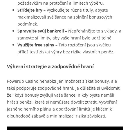
požadavkům na protočení a limitech výběru.
Střídejte hry
– Vyzkoušejte různé tituly, abyste
maximalizovali své šance na splnění bonusových
podmínek.
Spravujte svůj bankroll
– Nepřehánějte to s vklady, a
stanovte si limity, aby vaše hraní bylo udržitelné.
Využijte free spiny
– Tyto roztočení jsou skvělou
příležitostí získat výhry bez rizika vlastních peněz.
Výherní strategie a zodpovědné hraní
Powerup Casino nenabízí jen možnost získat bonusy, ale
také podporuje zodpovědné hraní. Je důležité si uvědomit,
že i když bonusy zvyšují vaše šance, nikdy byste neměli
hrát s penězi, které si nemůžete dovolit ztratit. Vytvoření
jasného herního plánu a dodržování limitů je klíčem k
dlouhodobé zábavě a minimalizaci rizika závislosti.