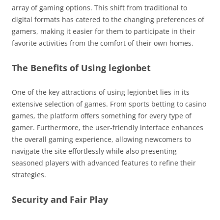
array of gaming options. This shift from traditional to
digital formats has catered to the changing preferences of
gamers, making it easier for them to participate in their
favorite activities from the comfort of their own homes.
The Benefits of Using legionbet
One of the key attractions of using legionbet lies in its
extensive selection of games. From sports betting to casino
games, the platform offers something for every type of
gamer. Furthermore, the user-friendly interface enhances
the overall gaming experience, allowing newcomers to
navigate the site effortlessly while also presenting
seasoned players with advanced features to refine their
strategies.
Security and Fair Play