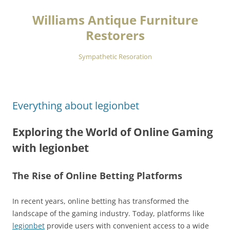
Williams Antique Furniture
Restorers
Sympathetic Resoration
Skip
to
content
Everything about legionbet
Exploring the World of Online Gaming
with legionbet
The Rise of Online Betting Platforms
In recent years, online betting has transformed the
landscape of the gaming industry. Today, platforms like
legionbet
provide users with convenient access to a wide