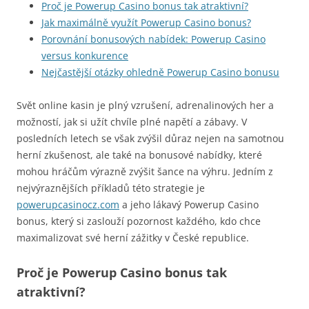
Proč je Powerup Casino bonus tak atraktivní?
Jak maximálně využít Powerup Casino bonus?
Porovnání bonusových nabídek: Powerup Casino
versus konkurence
Nejčastější otázky ohledně Powerup Casino bonusu
Svět online kasin je plný vzrušení, adrenalinových her a
možností, jak si užít chvíle plné napětí a zábavy. V
posledních letech se však zvýšil důraz nejen na samotnou
herní zkušenost, ale také na bonusové nabídky, které
mohou hráčům výrazně zvýšit šance na výhru. Jedním z
nejvýraznějších příkladů této strategie je
powerupcasinocz.com
a jeho lákavý Powerup Casino
bonus, který si zaslouží pozornost každého, kdo chce
maximalizovat své herní zážitky v České republice.
Proč je Powerup Casino bonus tak
atraktivní?