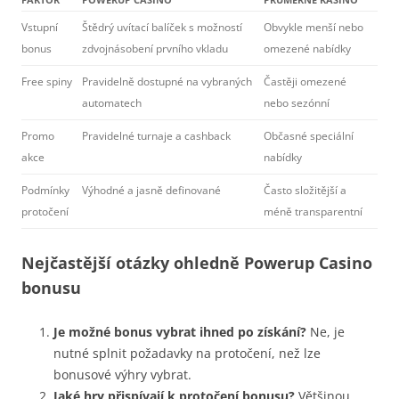
Vstupní
Štědrý uvítací balíček s možností
Obvykle menší nebo
bonus
zdvojnásobení prvního vkladu
omezené nabídky
Free spiny
Pravidelně dostupné na vybraných
Častěji omezené
automatech
nebo sezónní
Promo
Pravidelné turnaje a cashback
Občasné speciální
akce
nabídky
Podmínky
Výhodné a jasně definované
Často složitější a
protočení
méně transparentní
Nejčastější otázky ohledně Powerup Casino
bonusu
Je možné bonus vybrat ihned po získání?
Ne, je
nutné splnit požadavky na protočení, než lze
bonusové výhry vybrat.
Jaké hry přispívají k protočení bonusu?
Většinou