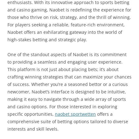
enthusiasts. With its innovative approach to sports betting
and casino gaming, Naobet is redefining the experience for
those who thrive on risk, strategy, and the thrill of winning.
For players seeking a reliable, feature-rich environment,
Naobet offers an exhilarating gateway into the world of
high-stakes betting and strategic play.
One of the standout aspects of Naobet is its commitment
to providing a seamless and engaging user experience.
This platform is not just about placing bets; it’s about
crafting winning strategies that can maximize your chances
of success. Whether you’re a seasoned bettor or a curious
newcomer, Naobet’s interface is designed to be intuitive,
making it easy to navigate through a wide array of sports
and casino options. For those interested in exploring
specific opportunities,
naobet sportwetten
offers a
comprehensive suite of betting options tailored to diverse
interests and skill levels.